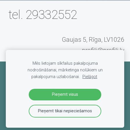
tel. 29332552
Gaujas 5, Rīga, LV1026
profili@profili.lv
Mēs lietojam sīkfailus pakalpojuma
nodrošināšanai, mārketinga nolūkiem un
Sīkdatnes
pakalpojuma uzlabošanai.
Pielāgot
Pieņemt visus
Pieņemt tikai nepieciešamos