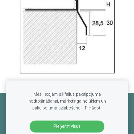
Mēs lietojam sīkfailus pakalpojuma
nodrošināšanai, mārketinga nolūkiem un
Sīkdatnes
pakalpojuma uzlabošanai.
Pielāgot
Pieņemt visus