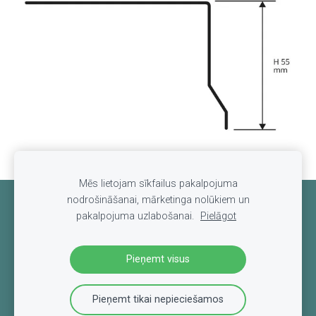
Mēs lietojam sīkfailus pakalpojuma
nodrošināšanai, mārketinga nolūkiem un
Sīkdatnes
pakalpojuma uzlabošanai.
Pielāgot
Pieņemt visus
Pieņemt tikai nepieciešamos