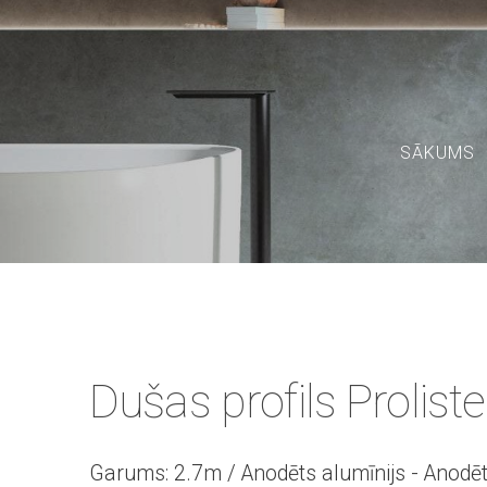
SĀKUMS
Dušas profils Prolist
Garums: 2.7m / Anodēts alumīnijs - Anodēts