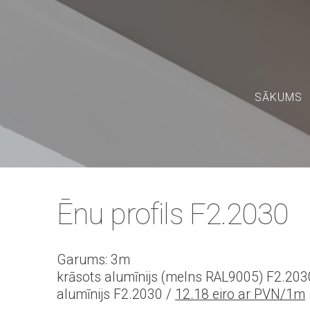
SĀKUMS
Ēnu profils F2.2030
Garums: 3m
krāsots alumīnijs (melns RAL9005) F2.20
alumīnijs F2.2030 /
12.18 eiro ar PVN/1m