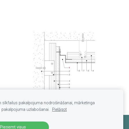
m sīkfailus pakalpojuma nodrošināšanai, mārketinga
n pakalpojuma uzlabošanai.
Pielāgot
Pieņemt visus