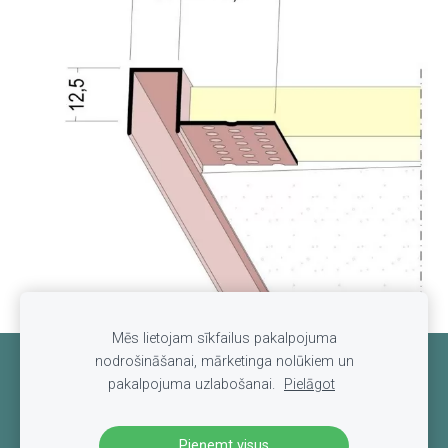
Mēs lietojam sīkfailus pakalpojuma
nodrošināšanai, mārketinga nolūkiem un
Sīkdatnes
pakalpojuma uzlabošanai.
Pielāgot
Pieņemt visus