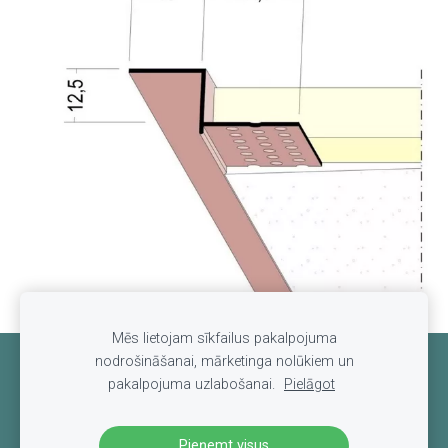
Mēs lietojam sīkfailus pakalpojuma
nodrošināšanai, mārketinga nolūkiem un
Sīkdatnes
pakalpojuma uzlabošanai.
Pielāgot
Pieņemt visus