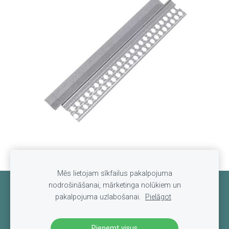
Mēs lietojam sīkfailus pakalpojuma
nodrošināšanai, mārketinga nolūkiem un
Sīkdatnes
pakalpojuma uzlabošanai.
Pielāgot
Pieņemt visus