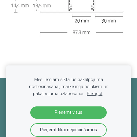
Mēs lietojam sīkfailus pakalpojuma
nodrošināšanai, mārketinga nolūkiem un
Sīkdatnes
pakalpojuma uzlabošanai.
Pielāgot
Pieņemt visus
Pieņemt tikai nepieciešamos