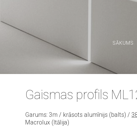
SĀKUMS
Gaismas profils ML
Garums: 3m / krāsots alumīnijs (balts) /
3
Macrolux (Itālija)