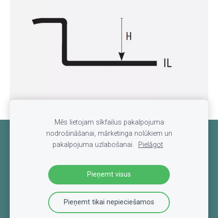
Mēs lietojam sīkfailus pakalpojuma
nodrošināšanai, mārketinga nolūkiem un
Sīkdatnes
pakalpojuma uzlabošanai.
Pielāgot
Pieņemt visus
Pieņemt tikai nepieciešamos