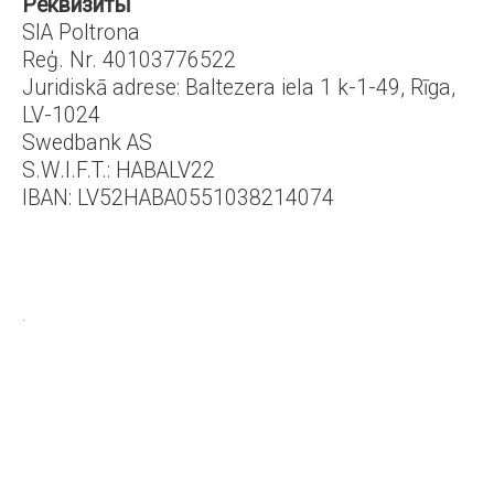
Реквизиты
SIA Poltrona
Reģ. Nr. 40103776522
Juridiskā adrese: Baltezera iela 1 k-1-49, Rīga,
LV-1024
Swedbank AS
S.W.I.F.T.: HABALV22
IBAN: LV52HABA0551038214074
.