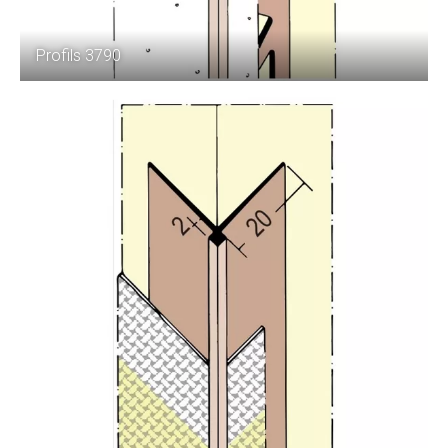
Profils 3790