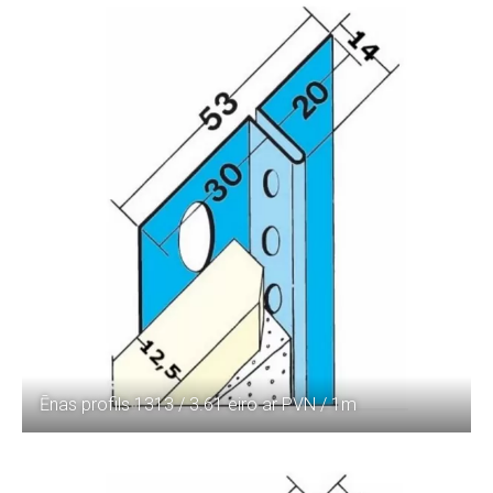
Ēnas profils 1313 / 3.61 eiro ar PVN / 1m