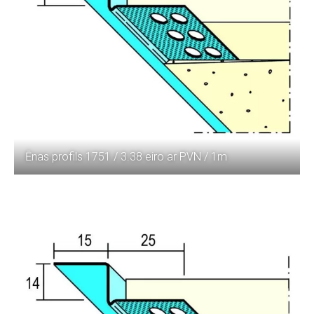
Ēnas profils 1751 / 3.38 eiro ar PVN / 1m