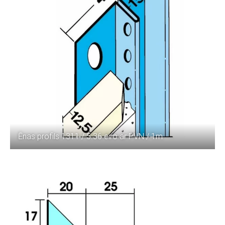
Ēnas profils 1311 / 5.36 eiro ar PVN / 1m