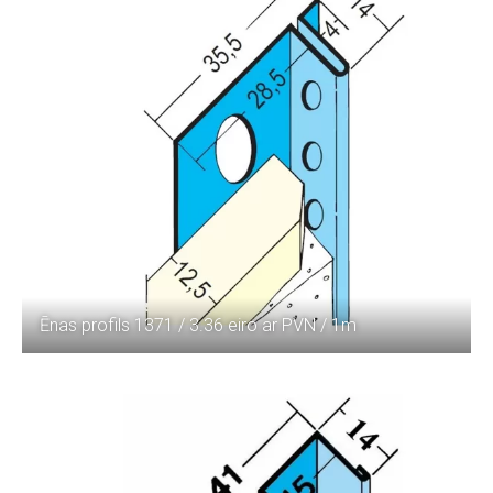
Ēnas profils 1371 / 3.36 eiro ar PVN / 1m