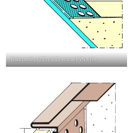
Ēnas profils 1753 / 3.23 eiro ar PVN / 1m