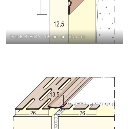
Profils 37864 / 1.66 eiro ar PVN / 1m