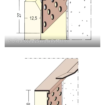
Profils 3766 / 2.25 eiro ar PVN / 1m