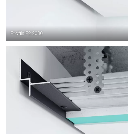
Profils F2.2030