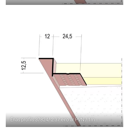
Ēnas profils 37824/ 2.37 eiro ar PVN / 1m